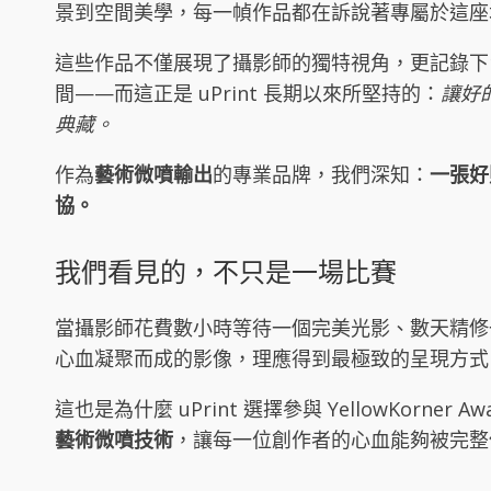
景到空間美學，每一幀作品都在訴說著專屬於這座
這些作品不僅展現了攝影師的獨特視角，更記錄下
間——而這正是 uPrint 長期以來所堅持的：
讓好
典藏。
作為
藝術微噴輸出
的專業品牌，我們深知：
一張好
協。
我們看見的，不只是一場比賽
當攝影師花費數小時等待一個完美光影、數天精修
心血凝聚而成的影像，理應得到最極致的呈現方式
這也是為什麼 uPrint 選擇參與 YellowKorne
藝術微噴技術
，讓每一位創作者的心血能夠被完整