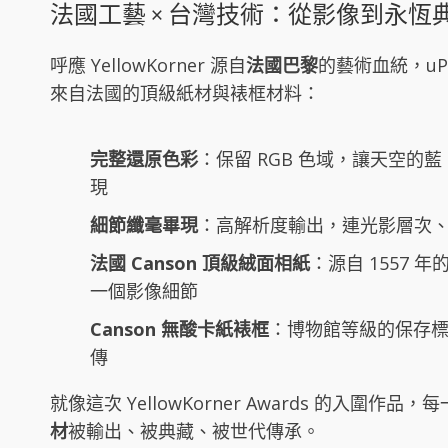
法國工藝 × 台灣技術：從影像到永恆
呼應 YellowKorner 源自
法國巴黎
的藝術血統，uPr
來自法國的頂級紙材與裱框材料：
完整還原色彩
：保留 RGB 色域，讓天空的
現
細節纖毫畢現
：高解析度輸出，連光影層次
法國 Canson 頂級絨面相紙
：源自 1557
一個影像細節
Canson 無酸卡紙裱框
：博物館等級的保存
傳
就像這次 YellowKorner Awards 的入圍作
材
被輸出、被典藏、被世代傳承。