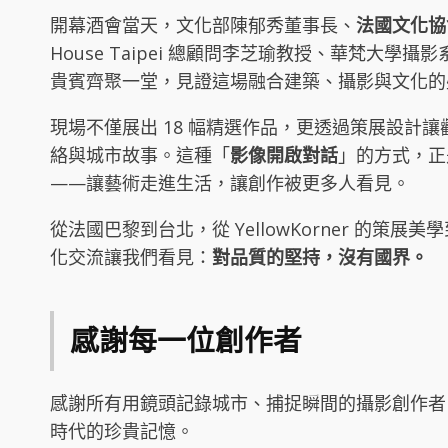
開幕酒會當天，文化部陳郁秀董事長、
法國文化協會 J
House Taipei 總顧問李芝瑜教授、華梵大學攝
貴賓齊聚一堂，見證這場融合建築、攝影與文化的
現場不僅展出 18 幅精選作品，更透過策展設計
絡與城市故事。這種「
影像開啟對話
」的方式，正是
——讓藝術走進生活，讓創作被更多人看見。
從法國巴黎到台北，從 YellowKorner 的策展美
化交流讓我們看見：
對品質的堅持，沒有國界。
感謝每一位創作者
感謝所有用鏡頭記錄城市、捕捉瞬間的攝影創作者
時代的珍貴記憶。