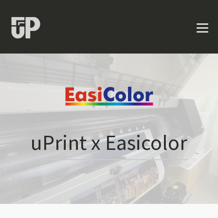
uPrint x Easicolor