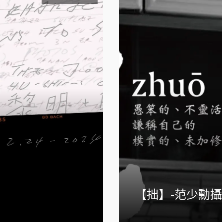
【拙】-范少勳