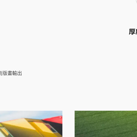
術版畫輸出