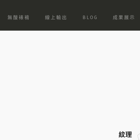
無酸裱褙
線上輸出
BLOG
成果展示